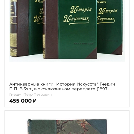
Повод
Религия
Теги
Переплёт
Наличие
Антикварные книги "История Искусств" Гнедич
П.П. В 3х т., в эксклюзивном переплете (1897)
Гнедич Петр Петрович
455 000
₽