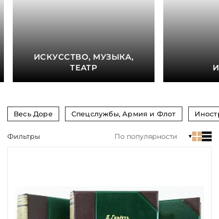
книга
Показать еще
Материал
ИСКУССТВО, МУЗЫКА,
Язык
ТЕАТР
И
Техника
Автор
Весь Доре
Спецслужбы, Армия и Флот
Иност
Обрез
Фильтры
По популярности
Тиснение
Цвет
Пол и возраст
Кому