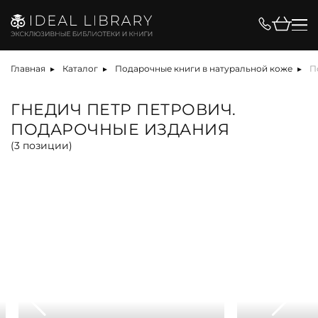
Цена, ₽
Главная
Каталог
Подарочные книги в натуральной коже
П
ГНЕДИЧ ПЕТР ПЕТРОВИЧ.
ПОДАРОЧНЫЕ ИЗДАНИЯ
Вид
(
3
позиции)
альбом
антикварная книга
арт-объект
библиотека
карта