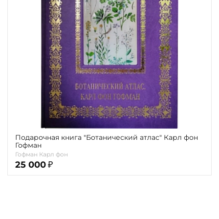
Повод
Религия
Теги
Переплёт
Наличие
Подарочная книга "Ботанический атлас" Карл фон
Гофман
Гофман Карл фон
25 000
₽