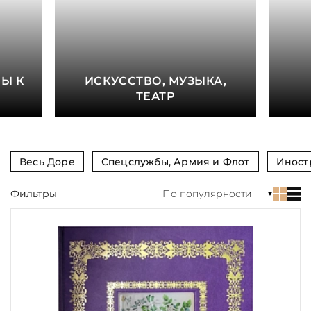
книга
Показать еще
Материал
Е
Ы К
ИСКУССТВО, МУЗЫКА,
Язык
ТЕАТР
Техника
Автор
Весь Доре
Спецслужбы, Армия и Флот
Иност
Обрез
Фильтры
По популярности
Тиснение
Цвет
Пол и возраст
Кому