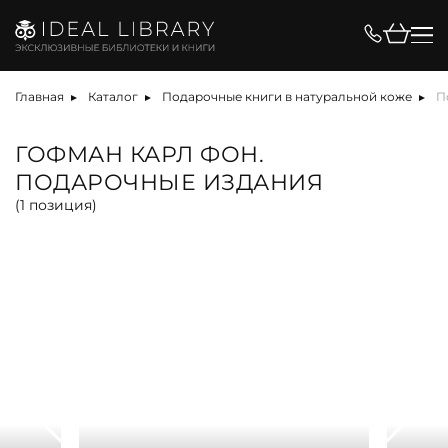
Цена, ₽
Главная
Каталог
Подарочные книги в натуральной коже
П
ГОФМАН КАРЛ ФОН.
ПОДАРОЧНЫЕ ИЗДАНИЯ
Вид
(
1
позиция)
альбом
антикварная книга
арт-объект
библиотека
карта