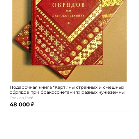
Повод
Религия
Теги
Переплёт
Наличие
Подарочная книга "Картины странных и смешных
обрядов при бракосочетаниях разных чужеземных
и в России обитающих народов" Глеб Громов
Громов Глеб
48 000
₽