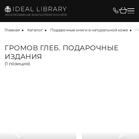
Цена, ₽
Главная
Каталог
Подарочные книги в натуральной коже
П
ГРОМОВ ГЛЕБ. ПОДАРОЧНЫЕ
ИЗДАНИЯ
Вид
(
1
позиция)
альбом
антикварная книга
арт-объект
библиотека
карта