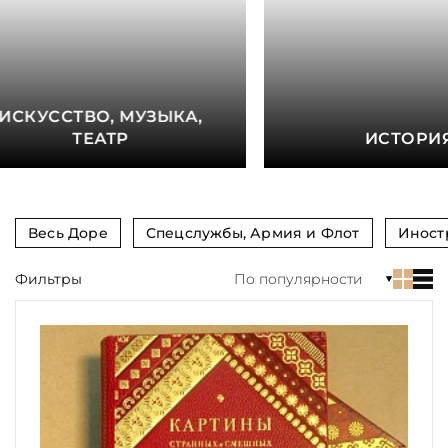
книга
Показать еще
Материал
ИСКУССТВО, МУЗЫКА,
Язык
ТЕАТР
ИСТОРИ
Техника
Автор
Весь Доре
Спецслужбы, Армия и Флот
Иност
Обрез
Фильтры
По популярности
Тиснение
Цвет
Пол и возраст
Кому