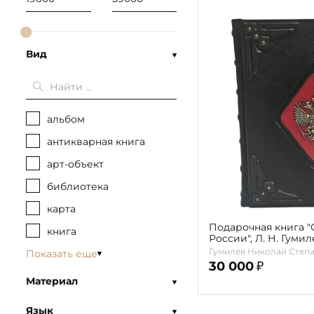
Вид
альбом
антикварная книга
арт-объект
библиотека
карта
Подарочная книга "
книга
России", Л. Н. Гумил
Гумилев Николай Степ
Показать еще
30 000
₽
Материал
Язык