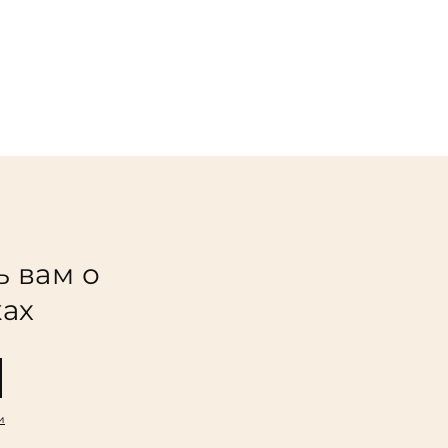
ь вам о
ках
и