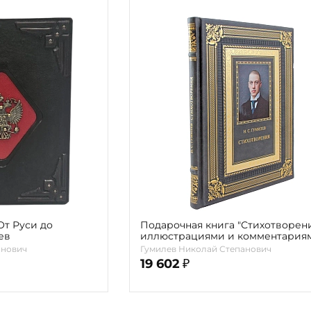
От Руси до
Подарочная книга "Стихотворен
ев
иллюстрациями и комментария
Гумилев Николай Степанович
анович
Гумилев Николай Степанович
19 602
₽