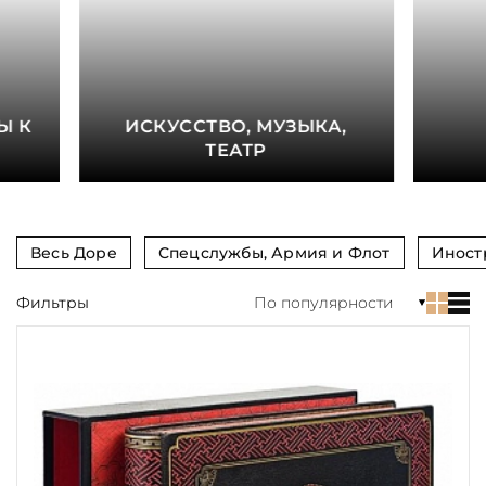
книга
Показать еще
Материал
Ы К
ИСКУССТВО, МУЗЫКА,
Язык
ТЕАТР
Техника
Автор
Весь Доре
Спецслужбы, Армия и Флот
Иност
Обрез
Фильтры
По популярности
Тиснение
Цвет
Пол и возраст
Кому