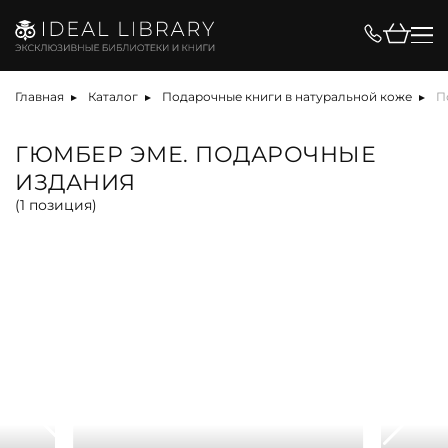
Цена, ₽
Главная
Каталог
Подарочные книги в натуральной коже
П
ГЮМБЕР ЭМЕ. ПОДАРОЧНЫЕ
ИЗДАНИЯ
Вид
(
1
позиция)
альбом
антикварная книга
арт-объект
библиотека
карта