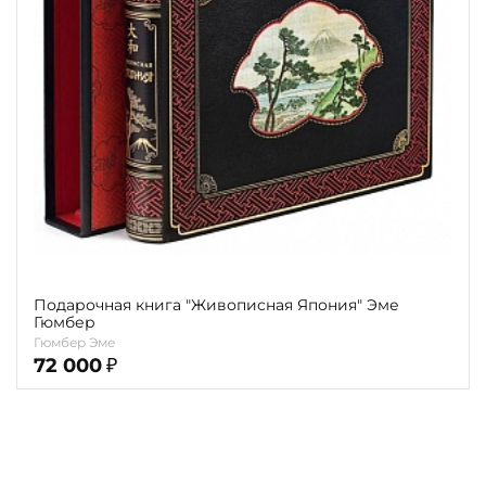
Повод
Религия
Теги
Переплёт
Наличие
Подарочная книга "Живописная Япония" Эме
Гюмбер
Гюмбер Эме
72 000
₽