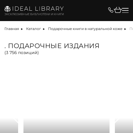
Цена, ₽
Главная
Каталог
Подарочные книги в натуральной коже
П
. ПОДАРОЧНЫЕ ИЗДАНИЯ
(
3 756
позиций)
Вид
Материал
Язык
Техника
Автор
Обрез