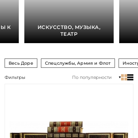
Тиснение
Цвет
Е
Ы К
ИСКУССТВО, МУЗЫКА,
Пол и возраст
ТЕАТР
Кому
Повод
Весь Доре
Спецслужбы, Армия и Флот
Иност
Религия
Фильтры
По популярности
Теги
Переплёт
Наличие