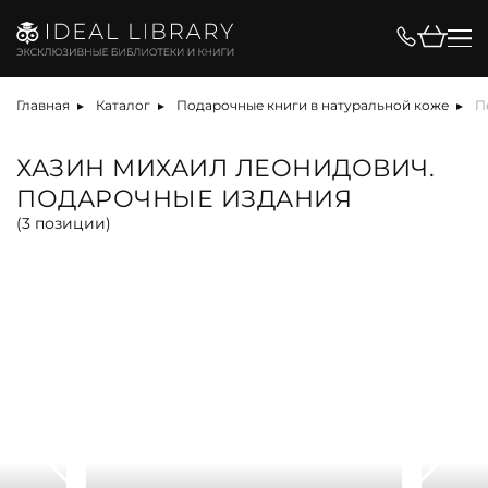
Цена, ₽
Главная
Каталог
Подарочные книги в натуральной коже
П
ХАЗИН МИХАИЛ ЛЕОНИДОВИЧ.
ПОДАРОЧНЫЕ ИЗДАНИЯ
Вид
(
3
позиции)
альбом
антикварная книга
арт-объект
библиотека
карта