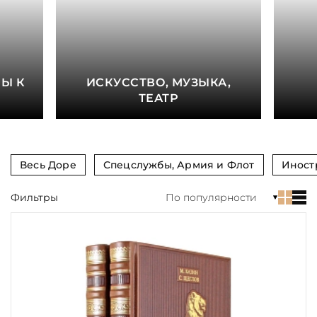
книга
Показать еще
Материал
Е
Ы К
ИСКУССТВО, МУЗЫКА,
Язык
ТЕАТР
Техника
Автор
Весь Доре
Спецслужбы, Армия и Флот
Иност
Обрез
Фильтры
По популярности
Тиснение
Цвет
Пол и возраст
Кому