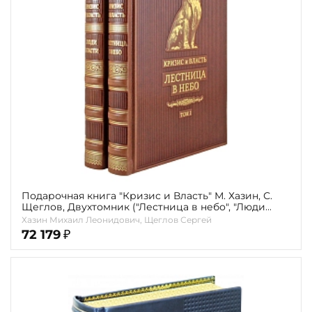
Повод
Религия
Теги
Переплёт
Наличие
Подарочная книга "Кризис и Власть" М. Хазин, С.
Щеглов, Двухтомник ("Лестница в небо", "Люди
Власти")
Хазин Михаил Леонидович, Щеглов Сергей
72 179
₽