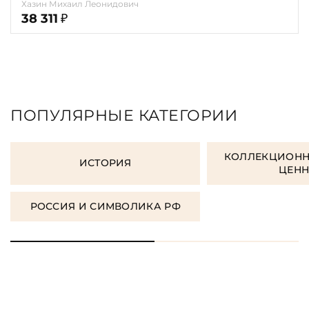
элите" Хазин М. Л., Щеглов С.
Хазин Михаил Леонидович
38 311
₽
ПОПУЛЯРНЫЕ КАТЕГОРИИ
КОЛЛЕКЦИОНН
ИСТОРИЯ
ЦЕН
РОССИЯ И СИМВОЛИКА РФ
ЗАКАЗАТЬ ПОДАРОЧНЫЕ