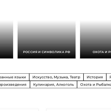
Религия
Спорт и Хобби
на
Путешествия и
Сказки. Басни. Фольклор
открытия
Тайные сообще
ры к
мистика, эзот
Словари. Энциклопедии
Религия
 Рыбалка
Транспорт
оль
Репринты
Экономика и 
Россия и Символика РФ
Энциклопедии
Сатира и Юмор
Словари
и
РОССИЯ И СИМВОЛИКА РФ
ОХОТА И 
ка
ранные языки
Искусство, Музыка, Театр
История
произведения
Кулинария, Алкоголь
Охота и Рыбалк