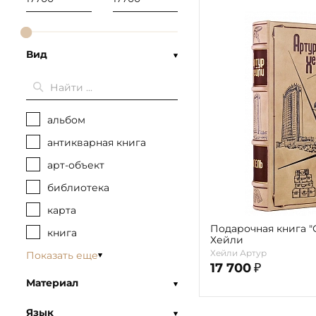
Вид
альбом
антикварная книга
арт-объект
библиотека
карта
Подарочная книга "
книга
Хейли
Хейли Артур
Показать еще
17 700
₽
Материал
Язык