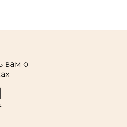
ь вам о
ках
и