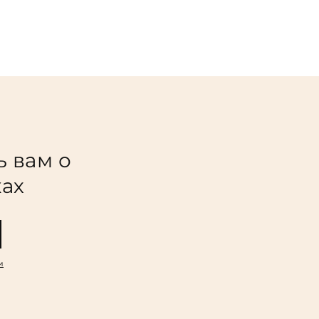
ь вам о
ках
и