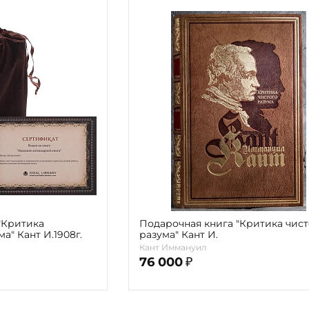
"Критика
Подарочная книга "Критика чист
а" Кант И.1908г.
разума" Кант И.
Кант Иммануил
76 000
₽