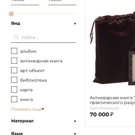
Вид
альбом
антикварная книга
арт-объект
библиотека
карта
Антикварная книга 
книга
практического разум
Кант Иммануил
Показать еще
70 000
₽
Материал
Язык