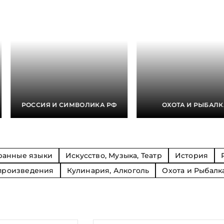
Религия
Спорт и Хобби
на
Путешествия и
Сказки. Басни. Фольклор
открытия
Тайные сообще
ры к
мистика, эзот
Словари. Энциклопедии
Религия
 Рыбалка
Транспорт
оль
Репринты
Экономика и 
Россия и Символика РФ
Энциклопедии
Сатира и Юмор
Словари
и
РОССИЯ И СИМВОЛИКА РФ
ОХОТА И РЫБАЛК
ка
ранные языки
Искусство, Музыка, Театр
История
произведения
Кулинария, Алкоголь
Охота и Рыбалк