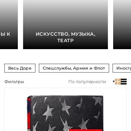
книга
Показать еще
Материал
Е
Ы К
ИСКУССТВО, МУЗЫКА,
Язык
ТЕАТР
Техника
Автор
Весь Доре
Спецслужбы, Армия и Флот
Иност
Обрез
Фильтры
По популярности
Тиснение
Цвет
Пол и возраст
Кому