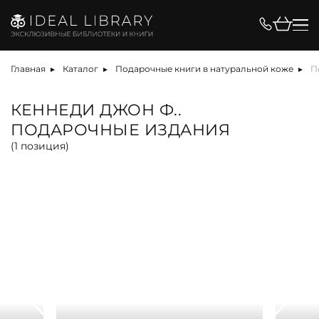
Цена, ₽
Главная
Каталог
Подарочные книги в натуральной коже
П
КЕННЕДИ ДЖОН Ф..
ПОДАРОЧНЫЕ ИЗДАНИЯ
Вид
(
1
позиция)
альбом
антикварная книга
арт-объект
библиотека
карта