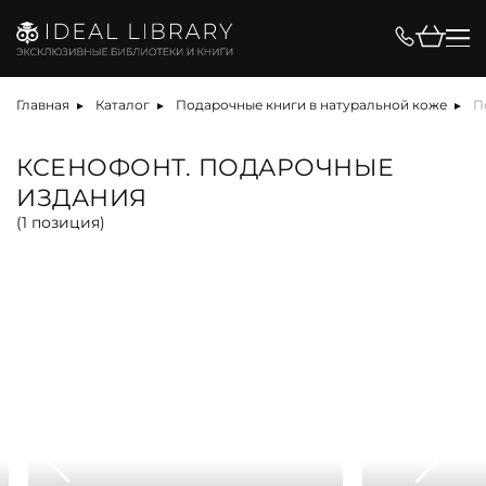
Цена, ₽
Главная
Каталог
Подарочные книги в натуральной коже
П
КСЕНОФОНТ. ПОДАРОЧНЫЕ
ИЗДАНИЯ
Вид
(
1
позиция)
альбом
антикварная книга
арт-объект
библиотека
карта