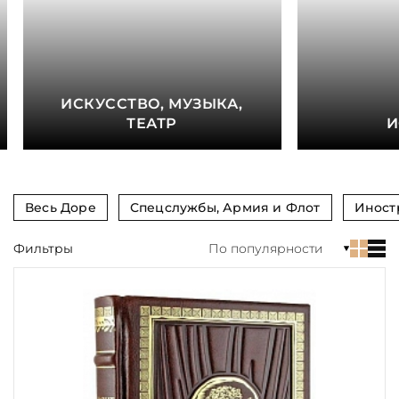
книга
Показать еще
Материал
ИСКУССТВО, МУЗЫКА,
Язык
ТЕАТР
И
Техника
Автор
Весь Доре
Спецслужбы, Армия и Флот
Иност
Обрез
Фильтры
По популярности
Тиснение
Цвет
Пол и возраст
Кому