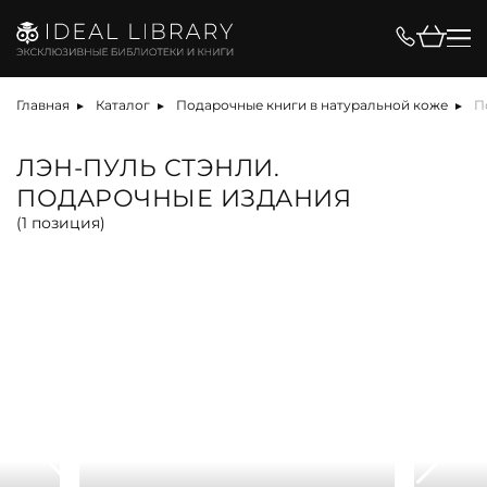
Цена, ₽
Главная
Каталог
Подарочные книги в натуральной коже
П
ЛЭН-ПУЛЬ СТЭНЛИ.
ПОДАРОЧНЫЕ ИЗДАНИЯ
Вид
(
1
позиция)
альбом
антикварная книга
арт-объект
библиотека
карта