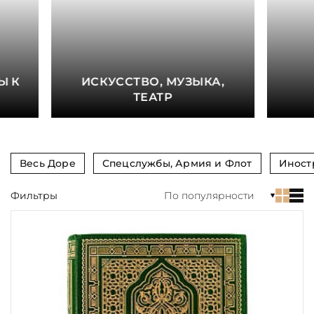
книга
Показать еще
Материал
Ы К
ИСКУССТВО, МУЗЫКА,
Язык
ТЕАТР
Техника
Автор
Весь Доре
Спецслужбы, Армия и Флот
Иност
Обрез
Фильтры
По популярности
Тиснение
Цвет
Пол и возраст
Кому