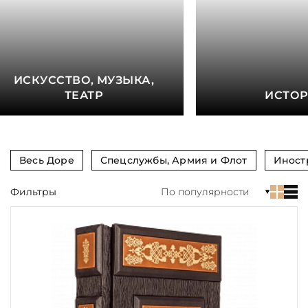
книга
Показать еще
Материал
ИСКУССТВО, МУЗЫКА,
Язык
ТЕАТР
ИСТО
Техника
Автор
Весь Доре
Спецслужбы, Армия и Флот
Иност
Обрез
Фильтры
По популярности
Тиснение
Цвет
Пол и возраст
Кому