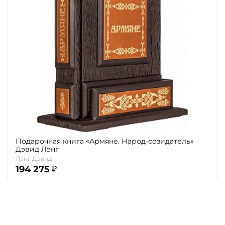
Повод
Религия
Теги
Переплёт
Наличие
Подарочная книга «Армяне. Народ-созидатель»
Дэвид Лэнг
Лэнг Дэвид
194 275
₽