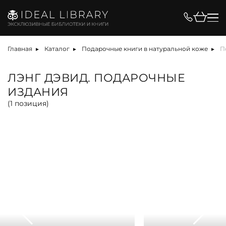
Цена, ₽
Главная
Каталог
Подарочные книги в натуральной коже
П
ЛЭНГ ДЭВИД. ПОДАРОЧНЫЕ
ИЗДАНИЯ
Вид
(
1
позиция)
альбом
антикварная книга
арт-объект
библиотека
карта