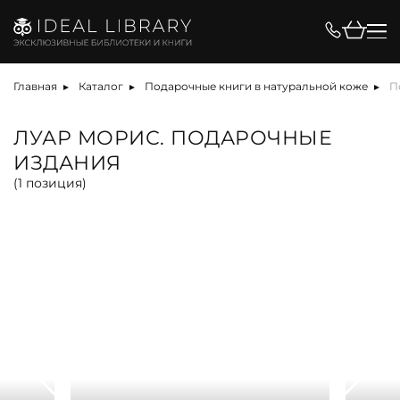
Цена, ₽
Главная
Каталог
Подарочные книги в натуральной коже
П
ЛУАР МОРИС. ПОДАРОЧНЫЕ
ИЗДАНИЯ
Вид
(
1
позиция)
альбом
антикварная книга
арт-объект
библиотека
карта