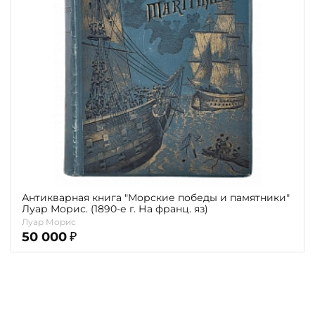
Повод
Религия
Теги
Переплёт
Наличие
Антикварная книга "Морские победы и памятники"
Луар Морис. (1890-е г. На франц. яз)
Луар Морис
50 000
₽