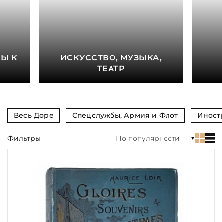
книга
Показать еще
Материал
Е
Ы К
ИСКУССТВО, МУЗЫКА,
Язык
ТЕАТР
Техника
Автор
Весь Доре
Спецслужбы, Армия и Флот
Иност
Обрез
Фильтры
По популярности
Тиснение
Цвет
Пол и возраст
Кому