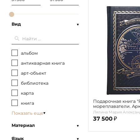
Вид
альбом
антикварная книга
арт-объект
библиотека
карта
Подарочная книга "
книга
мореплаватели. Ар
кругосветные путеш
Лялина Мария Алексан
Показать еще
М.А.
37 500
₽
Материал
Язык