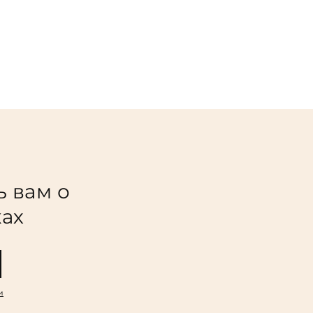
ь вам о
ках
и