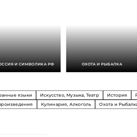
Религия
Спорт и Хобби
на
Путешествия и
Сказки. Басни. Фольклор
открытия
Тайные сообще
ры к
мистика, эзот
Словари. Энциклопедии
Религия
 Рыбалка
Транспорт
оль
Репринты
Экономика и 
Россия и Символика РФ
Энциклопедии
Сатира и Юмор
Словари
и
ОССИЯ И СИМВОЛИКА РФ
ОХОТА И РЫБАЛКА
ка
ранные языки
Искусство, Музыка, Театр
История
произведения
Кулинария, Алкоголь
Охота и Рыбалк