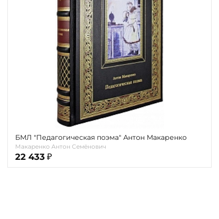
Повод
Религия
Теги
Переплёт
Наличие
БМЛ "Педагогическая поэма" Антон Макаренко
Макаренко Антон Семёнович
22 433
₽