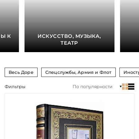
книга
Показать еще
Материал
Е
Ы К
ИСКУССТВО, МУЗЫКА,
Язык
ТЕАТР
Техника
Автор
Весь Доре
Спецслужбы, Армия и Флот
Иност
Обрез
Фильтры
По популярности
Тиснение
Цвет
Пол и возраст
Кому