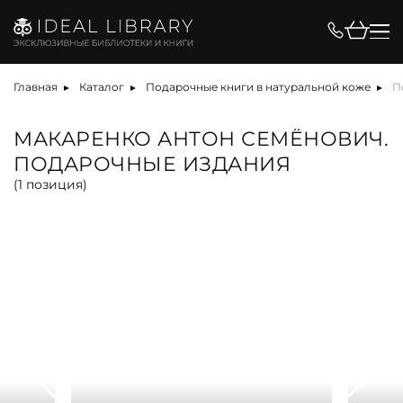
Цена, ₽
Главная
Каталог
Подарочные книги в натуральной коже
П
МАКАРЕНКО АНТОН СЕМЁНОВИЧ.
ПОДАРОЧНЫЕ ИЗДАНИЯ
Вид
(
1
позиция)
альбом
антикварная книга
арт-объект
библиотека
карта