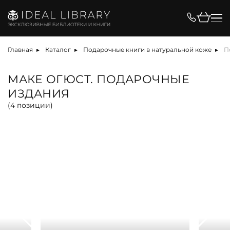
Цена, ₽
Главная
Каталог
Подарочные книги в натуральной коже
П
МАКЕ ОГЮСТ. ПОДАРОЧНЫЕ
ИЗДАНИЯ
Вид
(
4
позиции)
альбом
антикварная книга
арт-объект
библиотека
карта