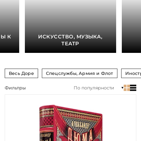
книга
Показать еще
Материал
Е
Ы К
ИСКУССТВО, МУЗЫКА,
Язык
ТЕАТР
Техника
Автор
Весь Доре
Спецслужбы, Армия и Флот
Иност
Обрез
Фильтры
По популярности
Тиснение
Цвет
Пол и возраст
Кому