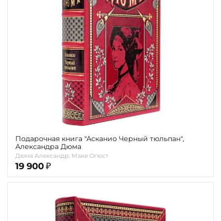
Повод
Религия
Теги
Переплёт
Наличие
Подарочная книга "Асканио Черный тюльпан",
Александра Дюма
Дюма Александр, Маке Огюст
19 900
₽