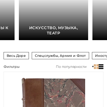
книга
Показать еще
Материал
Е
Ы К
ИСКУССТВО, МУЗЫКА,
Язык
ТЕАТР
Техника
Автор
Весь Доре
Спецслужбы, Армия и Флот
Иност
Обрез
Фильтры
По популярности
Тиснение
Цвет
Пол и возраст
Кому