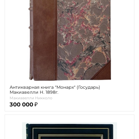
Повод
Религия
Теги
Переплёт
Наличие
Антикварная книга "Монарх" (Государь)
Макиавелли Н. 1898г.
Макиавелли Никколо
300 000
₽