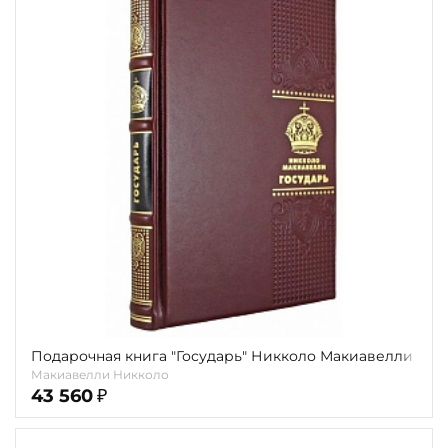
Подарочная книга "Государь" Никколо Макиавелли
Макиавелли Никколо
43 560
₽