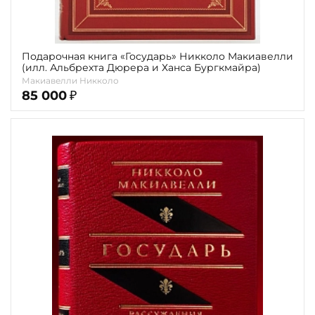
Подарочная книга «Государь» Никколо Макиавелли
(илл. Альбрехта Дюрера и Ханса Бургкмайра)
Макиавелли Никколо
85 000
₽