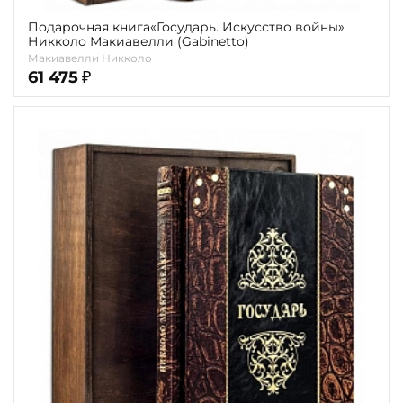
Подарочная книга«Государь. Искусство войны»
Никколо Макиавелли (Gabinetto)
Макиавелли Никколо
61 475
₽