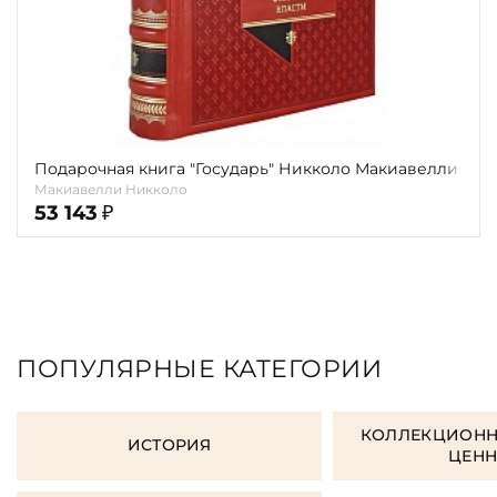
Подарочная книга "Государь" Никколо Макиавелли
Макиавелли Никколо
53 143
₽
ПОПУЛЯРНЫЕ КАТЕГОРИИ
КОЛЛЕКЦИОНН
ИСТОРИЯ
ЦЕН