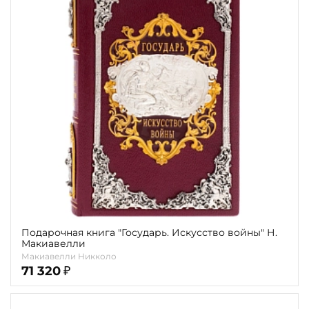
Подарочная книга "Государь. Искусство войны" Н.
Макиавелли
Макиавелли Никколо
71 320
₽