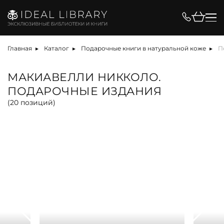
Цена, ₽
Главная
Каталог
Подарочные книги в натуральной коже
П
МАКИАВЕЛЛИ НИККОЛО.
ПОДАРОЧНЫЕ ИЗДАНИЯ
Вид
(
20
позиций)
альбом
антикварная книга
арт-объект
библиотека
карта