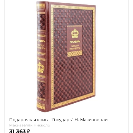
Подарочная книга "Государь" Н. Макиавелли
Макиавелли Никколо
31 363
₽