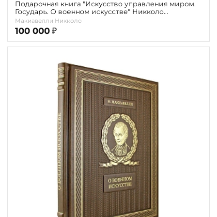
Подарочная книга "Искусство управления миром.
Государь. О военном искусстве" Никколо
Макиавелли (в коробе)
Макиавелли Никколо
100 000
₽