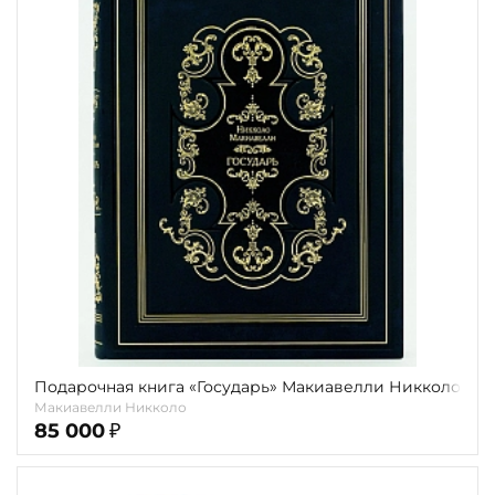
Подарочная книга «Государь» Макиавелли Никколо
Макиавелли Никколо
85 000
₽