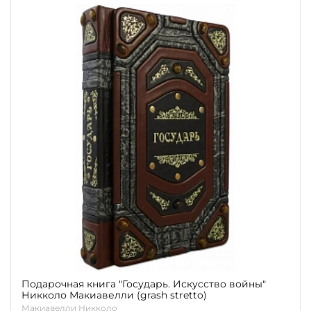
Подарочная книга "Государь. Искусство войны"
Никколо Макиавелли (grash stretto)
Макиавелли Никколо