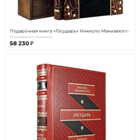
Подарочная книга «Государь» Никколо Макиавелли
Макиавелли Никколо
58 230
₽