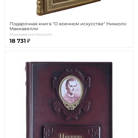
Подарочная книга "О военном искусстве" Никколо
Макиавелли
Макиавелли Никколо
18 731
₽