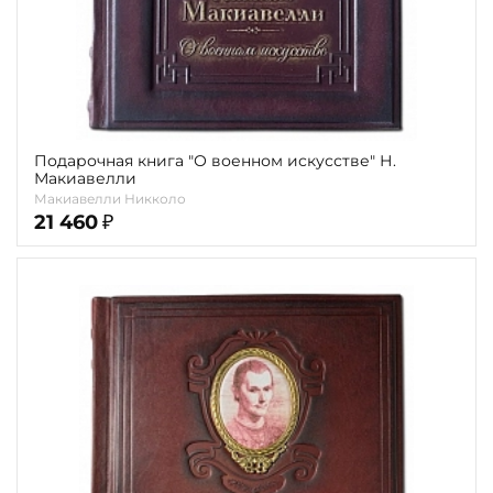
Подарочная книга "О военном искусстве" Н.
Макиавелли
Макиавелли Никколо
21 460
₽