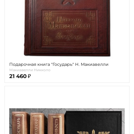
Подарочная книга "Государь" Н. Макиавелли
Макиавелли Никколо
21 460
₽