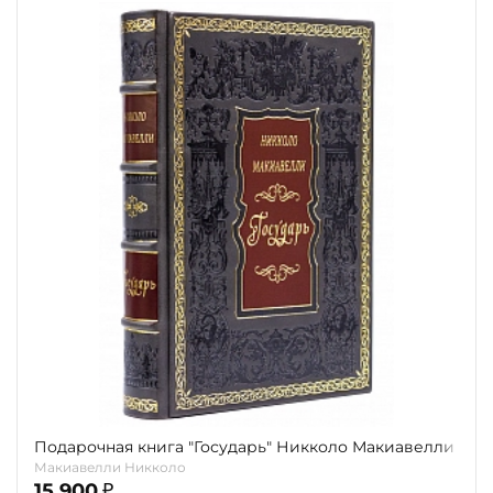
Подарочная книга "Государь" Никколо Макиавелли
Макиавелли Никколо
15 900
₽