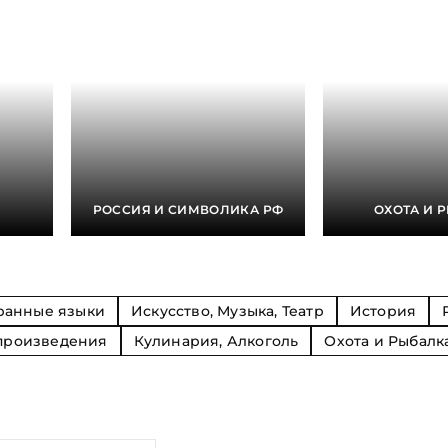
Религия
Спорт и Хобби
на
Путешествия и
Сказки. Басни. Фольклор
открытия
Тайные сообще
ры к
мистика, эзот
Словари. Энциклопедии
Религия
 Рыбалка
Транспорт
оль
Репринты
Экономика и 
Россия и Символика РФ
Энциклопедии
Сатира и Юмор
Словари
и
РОССИЯ И СИМВОЛИКА РФ
ОХОТА И 
ка
ранные языки
Искусство, Музыка, Театр
История
произведения
Кулинария, Алкоголь
Охота и Рыбалк