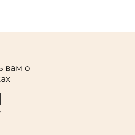
ь вам о
ках
и