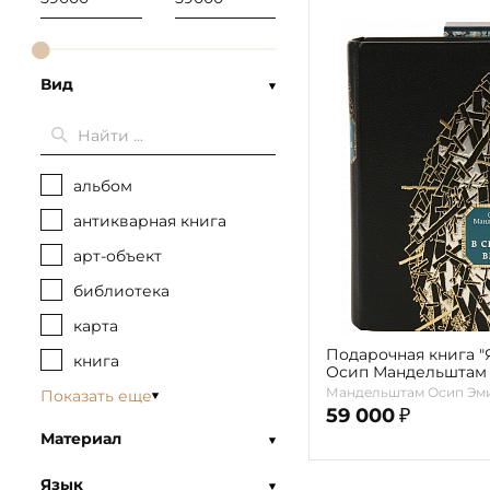
Вид
альбом
антикварная книга
арт-объект
библиотека
карта
Подарочная книга "
книга
Осип Мандельштам
Петра Перевезенце
Мандельштам Осип Эм
Показать еще
59 000
₽
Материал
Язык