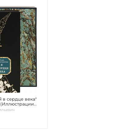
Я в сердце века"
 (Иллюстрации
ва)
ильевич