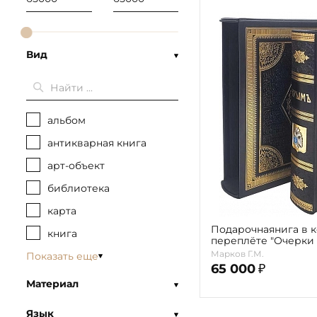
Вид
альбом
антикварная книга
арт-объект
библиотека
карта
Подарочнаянига в 
книга
переплёте "Очерки
Марков Г.М.
Показать еще
65 000
₽
Материал
Язык