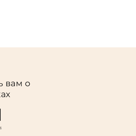
ь вам о
ках
и