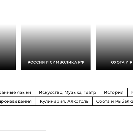
Религия
Спорт и Хобби
на
Путешествия и
Сказки. Басни. Фольклор
открытия
Тайные сообще
ры к
мистика, эзот
Словари. Энциклопедии
Религия
 Рыбалка
Транспорт
оль
Репринты
Экономика и 
Россия и Символика РФ
Энциклопедии
Сатира и Юмор
Словари
и
РОССИЯ И СИМВОЛИКА РФ
ОХОТА И 
ка
ранные языки
Искусство, Музыка, Театр
История
произведения
Кулинария, Алкоголь
Охота и Рыбалк