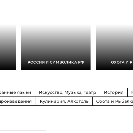
Религия
Спорт и Хобби
на
Путешествия и
Сказки. Басни. Фольклор
открытия
Тайные сообще
ры к
мистика, эзот
Словари. Энциклопедии
Религия
 Рыбалка
Транспорт
оль
Репринты
Экономика и 
Россия и Символика РФ
Энциклопедии
Сатира и Юмор
Словари
и
РОССИЯ И СИМВОЛИКА РФ
ОХОТА И 
ка
ранные языки
Искусство, Музыка, Театр
История
произведения
Кулинария, Алкоголь
Охота и Рыбалк