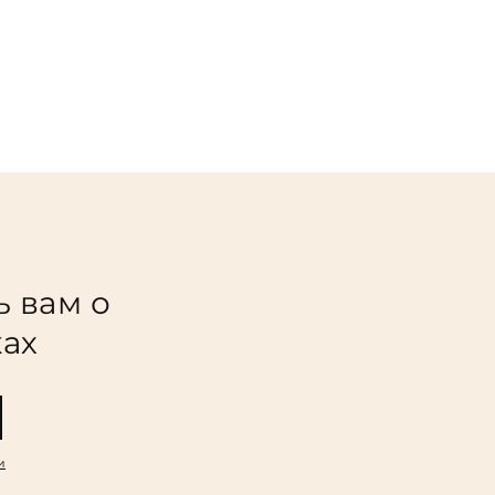
ь вам о
ках
и