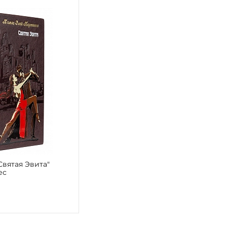
Святая Эвита"
ес