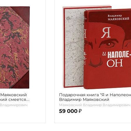
 "Маяковский
Подарочная книга "Я и Наполеон
кий смеется.
Владимир Маяковский
ется" Маяковский
 Владимирович
Маяковский Владимир Владимирович
 1923г.
59 000
₽