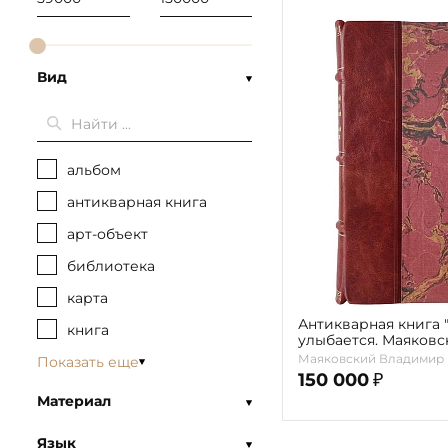
Вид
альбом
антикварная книга
арт-объект
библиотека
карта
Антикварная книга
книга
улыбается. Маяковс
Маяковский издева
Маяковский Владимир
Показать еще
В.В.(Сборник стихов)
150 000
₽
Материал
Язык