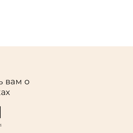
ь вам о
ках
и