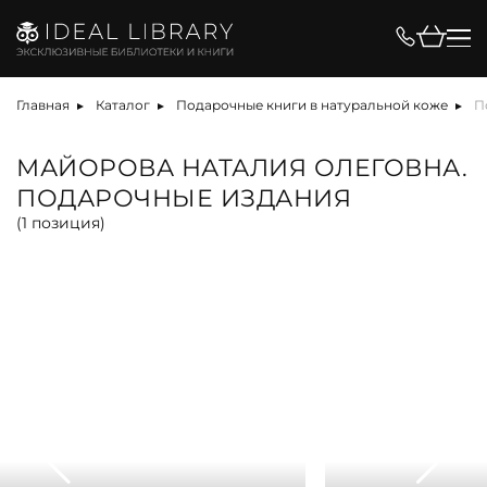
Цена, ₽
Главная
Каталог
Подарочные книги в натуральной коже
П
МАЙОРОВА НАТАЛИЯ ОЛЕГОВНА.
ПОДАРОЧНЫЕ ИЗДАНИЯ
Вид
(
1
позиция)
альбом
антикварная книга
арт-объект
библиотека
карта