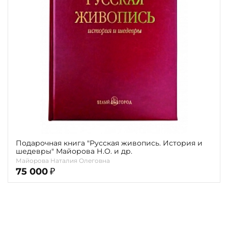
Повод
Религия
Теги
Переплёт
Наличие
Подарочная книга "Русская живопись. История и
шедевры" Майорова Н.О. и др.
Майорова Наталия Олеговна
75 000
₽