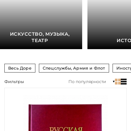
книга
Показать еще
Материал
ИСКУССТВО, МУЗЫКА,
Язык
ТЕАТР
ИСТ
Техника
Автор
Весь Доре
Спецслужбы, Армия и Флот
Иност
Обрез
Фильтры
По популярности
Тиснение
Цвет
Пол и возраст
Кому