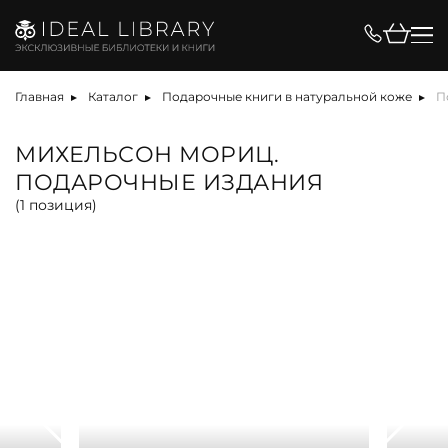
Цена, ₽
Главная
Каталог
Подарочные книги в натуральной коже
П
МИХЕЛЬСОН МОРИЦ.
ПОДАРОЧНЫЕ ИЗДАНИЯ
Вид
(
1
позиция)
альбом
антикварная книга
арт-объект
библиотека
карта