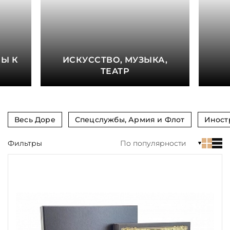
книга
Показать еще
Материал
Е
Ы К
ИСКУССТВО, МУЗЫКА,
Язык
ТЕАТР
Техника
Автор
Весь Доре
Спецслужбы, Армия и Флот
Иност
Обрез
Фильтры
По популярности
Тиснение
Цвет
Пол и возраст
Кому