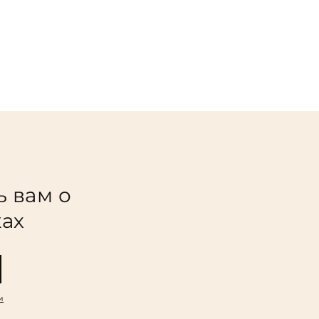
ь вам о
ках
и