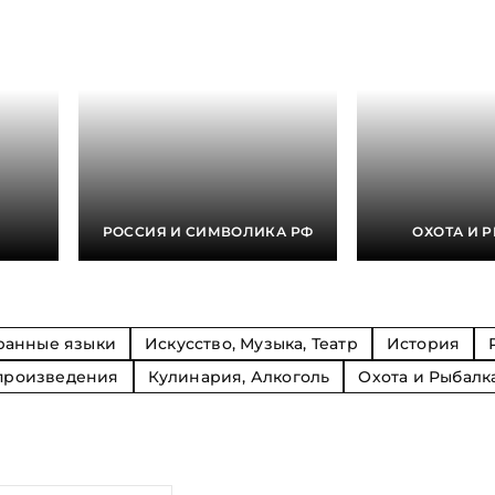
Религия
Спорт и Хобби
на
Путешествия и
Сказки. Басни. Фольклор
открытия
Тайные сообще
ры к
мистика, эзот
Словари. Энциклопедии
Религия
 Рыбалка
Транспорт
оль
Репринты
Экономика и 
Россия и Символика РФ
Энциклопедии
Сатира и Юмор
Словари
и
РОССИЯ И СИМВОЛИКА РФ
ОХОТА И 
ка
ранные языки
Искусство, Музыка, Театр
История
произведения
Кулинария, Алкоголь
Охота и Рыбалк