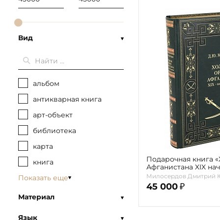
Вид
альбом
антикварная книга
арт-объект
библиотека
карта
Подарочная книга 
книга
Афганистана XIX нач
Милосердов Д.Ю.
Милосердов Дмитрий 
Показать еще
45 000
₽
Материал
Язык