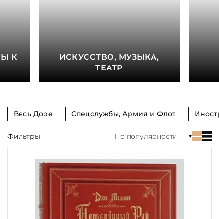
книга
Показать еще
Материал
Е
Ы К
ИСКУССТВО, МУЗЫКА,
Язык
ТЕАТР
Техника
Автор
Весь Доре
Спецслужбы, Армия и Флот
Иност
Обрез
Фильтры
По популярности
Тиснение
Цвет
Пол и возраст
Кому