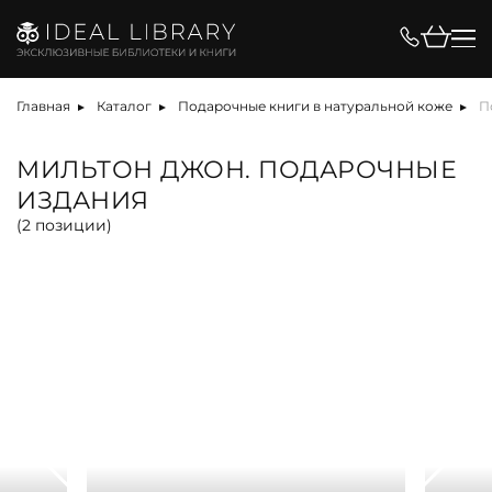
Цена, ₽
Главная
Каталог
Подарочные книги в натуральной коже
П
МИЛЬТОН ДЖОН. ПОДАРОЧНЫЕ
ИЗДАНИЯ
Вид
(
2
позиции)
альбом
антикварная книга
арт-объект
библиотека
карта