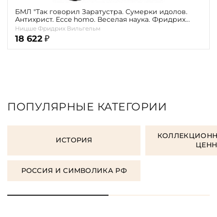
БМЛ "Так говорил Заратустра. Сумерки идолов.
Антихрист. Ecce homo. Веселая наука. Фридрих
Ницше"
Ницше Фридрих Вильгельм
18 622
₽
ПОПУЛЯРНЫЕ КАТЕГОРИИ
КОЛЛЕКЦИОНН
ИСТОРИЯ
ЦЕН
РОССИЯ И СИМВОЛИКА РФ