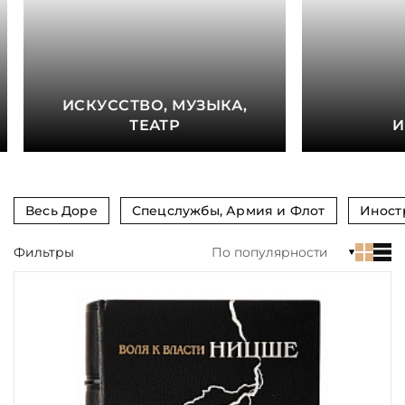
книга
Показать еще
Материал
ИСКУССТВО, МУЗЫКА,
Язык
ТЕАТР
И
Техника
Автор
Весь Доре
Спецслужбы, Армия и Флот
Иност
Обрез
Фильтры
По популярности
Тиснение
Цвет
Пол и возраст
Кому