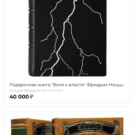
Повод
Религия
Теги
Переплёт
Наличие
Подарочная книга "Воля к власти" Фридрих Ницше
Ницше Фридрих Вильгельм
40 000
₽