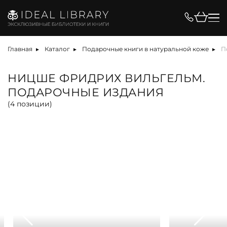
Цена, ₽
Главная
Каталог
Подарочные книги в натуральной коже
П
НИЦШЕ ФРИДРИХ ВИЛЬГЕЛЬМ.
ПОДАРОЧНЫЕ ИЗДАНИЯ
Вид
(
4
позиции)
альбом
антикварная книга
арт-объект
библиотека
карта