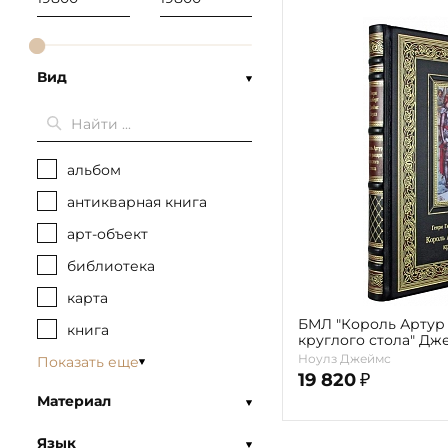
Вид
альбом
антикварная книга
арт-объект
библиотека
карта
БМЛ "Король Артур
книга
круглого стола" Джеймс Ноулз Генри
Гилберт
Ноулз Джеймс
Показать еще
19 820
₽
Материал
Язык