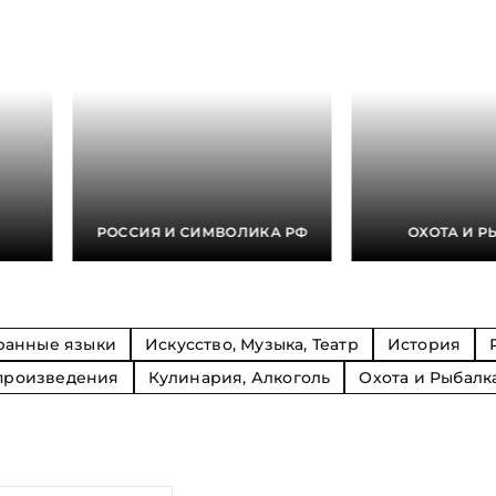
Религия
Спорт и Хобби
на
Путешествия и
Сказки. Басни. Фольклор
открытия
Тайные сообще
ры к
мистика, эзот
Словари. Энциклопедии
Религия
 Рыбалка
Транспорт
оль
Репринты
Экономика и 
Россия и Символика РФ
Энциклопедии
Сатира и Юмор
Словари
и
РОССИЯ И СИМВОЛИКА РФ
ОХОТА И Р
ка
ранные языки
Искусство, Музыка, Театр
История
произведения
Кулинария, Алкоголь
Охота и Рыбалк