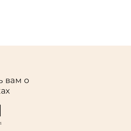
ь вам о
ках
и