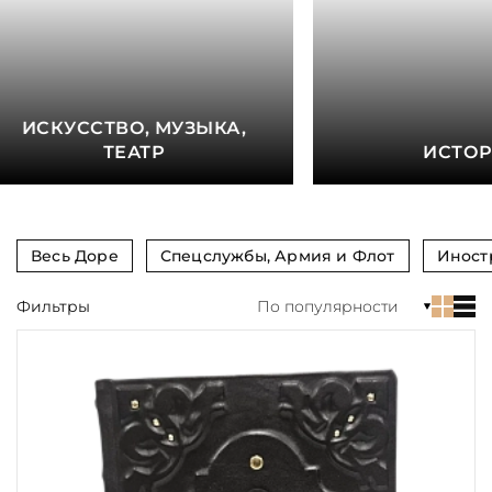
книга
Показать еще
Материал
ИСКУССТВО, МУЗЫКА,
Язык
ТЕАТР
ИСТО
Техника
Автор
Весь Доре
Спецслужбы, Армия и Флот
Иност
Обрез
Фильтры
По популярности
Тиснение
Цвет
Пол и возраст
Кому