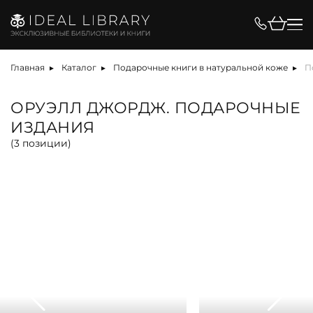
Цена, ₽
Главная
Каталог
Подарочные книги в натуральной коже
П
ОРУЭЛЛ ДЖОРДЖ. ПОДАРОЧНЫЕ
ИЗДАНИЯ
Вид
(
3
позиции)
альбом
антикварная книга
арт-объект
библиотека
карта