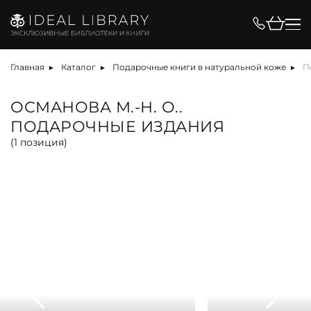
Цена, ₽
Главная
Каталог
Подарочные книги в натуральной коже
П
ОСМАНОВА М.-Н. О..
ПОДАРОЧНЫЕ ИЗДАНИЯ
Вид
(
1
позиция)
альбом
антикварная книга
арт-объект
библиотека
карта