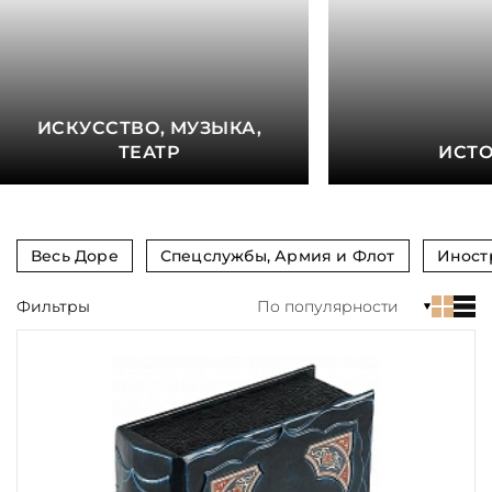
книга
Показать еще
Материал
ИСКУССТВО, МУЗЫКА,
Язык
ТЕАТР
ИСТ
Техника
Автор
Весь Доре
Спецслужбы, Армия и Флот
Иност
Обрез
Фильтры
По популярности
Тиснение
Цвет
Пол и возраст
Кому