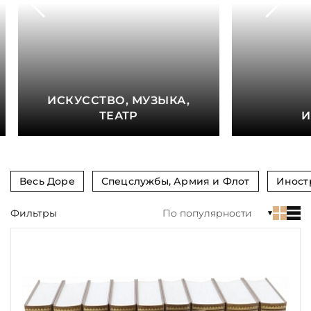
книга
Показать еще
Материал
Язык
ИСКУССТВО, МУЗЫКА,
Техника
ТЕАТР
И
Автор
Обрез
Весь Доре
Спецслужбы, Армия и Флот
Иност
Тиснение
Фильтры
По популярности
Цвет
Пол и возраст
Кому