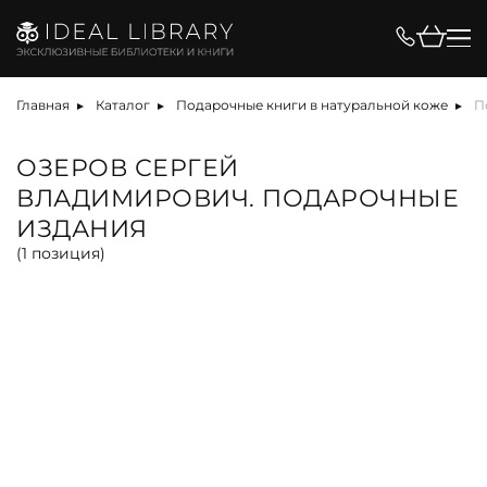
Цена, ₽
Главная
Каталог
Подарочные книги в натуральной коже
П
ОЗЕРОВ СЕРГЕЙ
ВЛАДИМИРОВИЧ. ПОДАРОЧНЫЕ
Вид
ИЗДАНИЯ
(
1
позиция)
альбом
антикварная книга
арт-объект
библиотека
карта