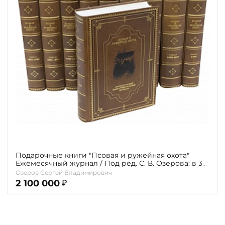
Повод
Религия
Теги
Переплёт
Наличие
Подарочные книги "Псовая и ружейная охота"
Ежемесячный журнал / Под ред. С. В. Озерова: в 35
т. — Репринтное издание 1897–1906 гг.
Озеров Сергей Владимирович
2 100 000
₽