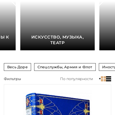
книга
Показать еще
Материал
Язык
Е
Ы К
ИСКУССТВО, МУЗЫКА,
Техника
ТЕАТР
Автор
Обрез
Весь Доре
Спецслужбы, Армия и Флот
Иност
Тиснение
Фильтры
По популярности
Цвет
Пол и возраст
Кому