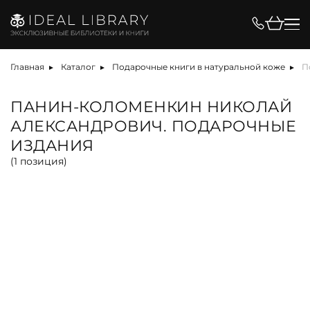
Цена, ₽
Главная
Каталог
Подарочные книги в натуральной коже
П
ПАНИН-КОЛОМЕНКИН НИКОЛАЙ
АЛЕКСАНДРОВИЧ. ПОДАРОЧНЫЕ
Вид
ИЗДАНИЯ
(
1
позиция)
альбом
антикварная книга
арт-объект
библиотека
карта