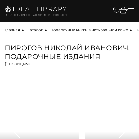
Цена, ₽
Главная
Каталог
Подарочные книги в натуральной коже
П
ПИРОГОВ НИКОЛАЙ ИВАНОВИЧ.
ПОДАРОЧНЫЕ ИЗДАНИЯ
Вид
(
1
позиция)
альбом
антикварная книга
арт-объект
библиотека
карта