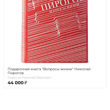
Повод
Религия
Теги
Переплёт
Наличие
Подарочная книга "Вопросы жизни" Николай
Пирогов
Пирогов Николай Иванович
44 000
₽