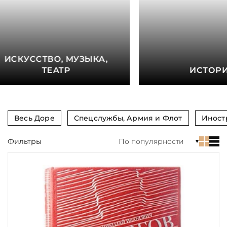
книга
Показать еще
Материал
ИСКУССТВО, МУЗЫКА,
Язык
ТЕАТР
ИСТОР
Техника
Автор
Весь Доре
Спецслужбы, Армия и Флот
Иност
Обрез
Фильтры
По популярности
Тиснение
Цвет
Пол и возраст
Кому