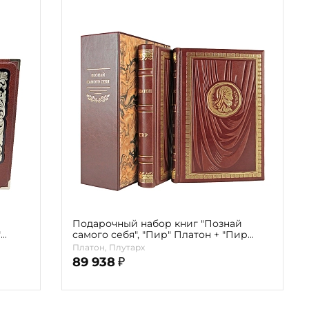
Подарочный набор книг "Познай
"
самого себя", "Пир" Платон + "Пир
семи мудрецов" Плутарх
Платон, Плутарх
89 938
₽