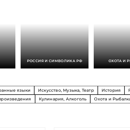
Религия
Спорт и Хобби
на
Путешествия и
Сказки. Басни. Фольклор
открытия
Тайные сообще
ры к
мистика, эзот
Словари. Энциклопедии
Религия
 Рыбалка
Транспорт
оль
Репринты
Экономика и 
Россия и Символика РФ
Энциклопедии
Сатира и Юмор
Словари
и
РОССИЯ И СИМВОЛИКА РФ
ОХОТА И 
ка
ранные языки
Искусство, Музыка, Театр
История
произведения
Кулинария, Алкоголь
Охота и Рыбалк