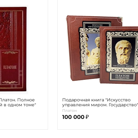
Платон. Полное
Подарочная книга "Искусство
й в одном томе"
управления миром. Государство
Платон (в коробе)
Платон
100 000
₽