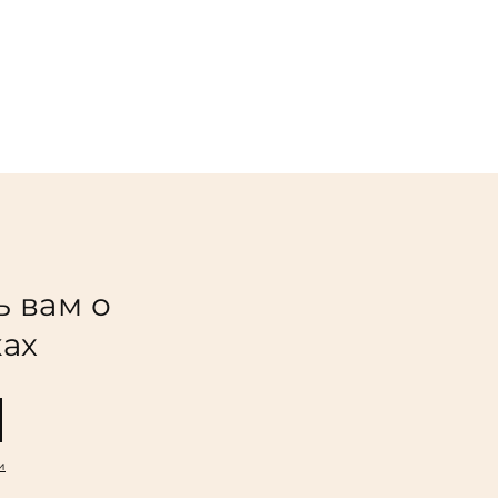
ь вам о
ках
и