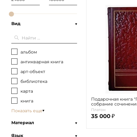
Вид
альбом
антикварная книга
арт-объект
библиотека
карта
Подарочная книга "
книга
собрание сочинени
Платон
Показать еще
35 000
₽
Материал
Язык