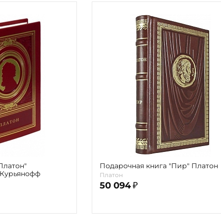
Платон"
Подарочная книга "Пир" Платон
 Курьянофф
Платон
50 094
₽