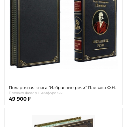
Повод
Религия
Теги
Переплёт
Наличие
Подарочная книга "Избранные речи" Плевако Ф.Н.
Плевако Федор Никифорович
49 900
₽