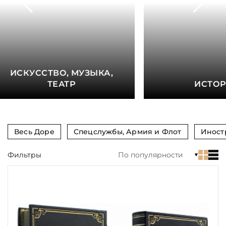
книга
Показать еще
Материал
Язык
ИСКУССТВО, МУЗЫКА,
Техника
ТЕАТР
ИСТО
Автор
Обрез
Весь Доре
Спецслужбы, Армия и Флот
Иност
Тиснение
Фильтры
По популярности
Цвет
Пол и возраст
Кому