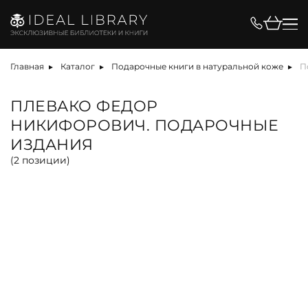
Цена, ₽
Главная
Каталог
Подарочные книги в натуральной коже
П
ПЛЕВАКО ФЕДОР
НИКИФОРОВИЧ. ПОДАРОЧНЫЕ
Вид
ИЗДАНИЯ
(
2
позиции)
альбом
антикварная книга
арт-объект
библиотека
карта