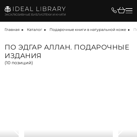
Цена, ₽
Главная
Каталог
Подарочные книги в натуральной коже
П
ПО ЭДГАР АЛЛАН. ПОДАРОЧНЫЕ
ИЗДАНИЯ
Вид
(
10
позиций)
альбом
антикварная книга
арт-объект
библиотека
карта