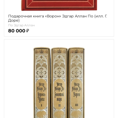
Подарочная книга «Ворон» Эдгар Аллан По (илл. Г.
Доре)
По Эдгар Аллан
80 000
₽