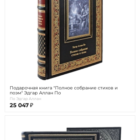
Повод
Религия
Теги
Переплёт
Наличие
Подарочная книга "Полное собрание стихов и
поэм" Эдгар Аллан По
По Эдгар Аллан
25 047
₽