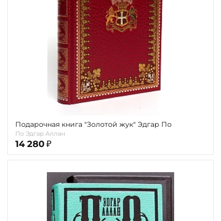
Подарочная книга "Золотой жук" Эдгар По
По Эдгар Аллан
14 280
₽