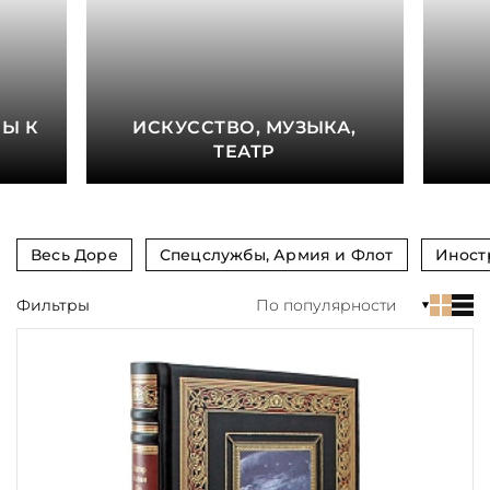
книга
Показать еще
Материал
Е
Ы К
ИСКУССТВО, МУЗЫКА,
Язык
ТЕАТР
Техника
Автор
Весь Доре
Спецслужбы, Армия и Флот
Иност
Обрез
Фильтры
По популярности
Тиснение
Цвет
Пол и возраст
Кому