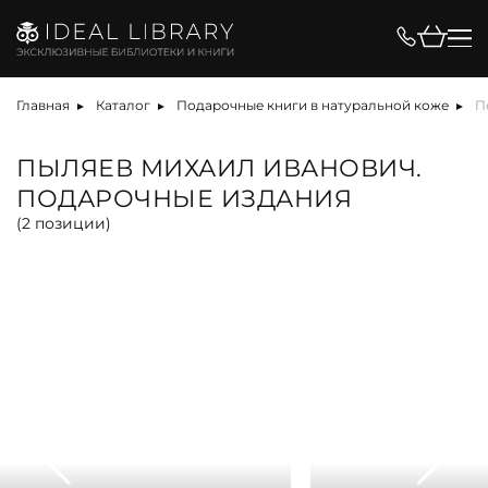
Цена, ₽
Главная
Каталог
Подарочные книги в натуральной коже
П
ПЫЛЯЕВ МИХАИЛ ИВАНОВИЧ.
ПОДАРОЧНЫЕ ИЗДАНИЯ
Вид
(
2
позиции)
альбом
антикварная книга
арт-объект
библиотека
карта