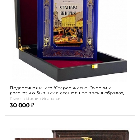
Повод
Религия
Теги
Переплёт
Наличие
Подарочная книга "Старое житье. Очерки и
рассказы о бывших в отошедшее время обрядах,
обычаях и порядках. Михаил Пыляев"
Пыляев Михаил Иванович
30 000
₽