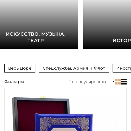
книга
Показать еще
Материал
ИСКУССТВО, МУЗЫКА,
Язык
ТЕАТР
ИСТО
Техника
Автор
Весь Доре
Спецслужбы, Армия и Флот
Иност
Обрез
Фильтры
По популярности
Тиснение
Цвет
Пол и возраст
Кому