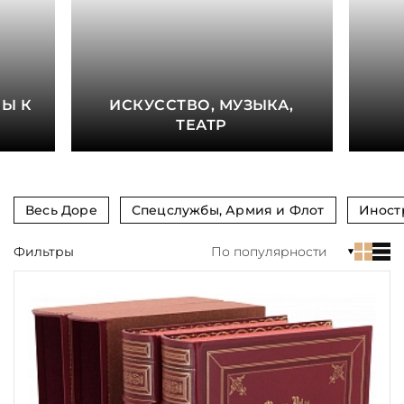
книга
Показать еще
Материал
Е
Ы К
ИСКУССТВО, МУЗЫКА,
Язык
ТЕАТР
Техника
Автор
Весь Доре
Спецслужбы, Армия и Флот
Иност
Обрез
Фильтры
По популярности
Тиснение
Цвет
Пол и возраст
Кому