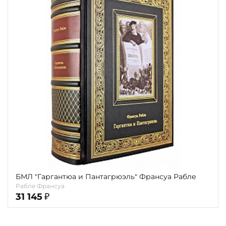
БМЛ "Гаргантюа и Пантагрюэль" Франсуа Рабле
Рабле Франсуа
31 145
₽