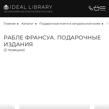
Цена, ₽
Главная
Каталог
Подарочные книги в натуральной коже
П
РАБЛЕ ФРАНСУА. ПОДАРОЧНЫЕ
ИЗДАНИЯ
Вид
(
2
позиции)
альбом
антикварная книга
арт-объект
библиотека
карта