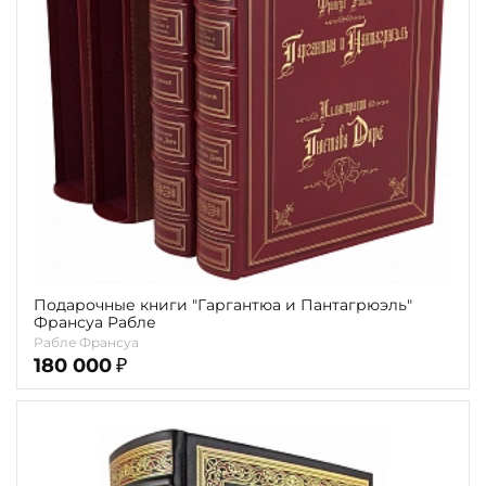
Повод
Религия
Теги
Переплёт
Наличие
Подарочные книги "Гаргантюа и Пантагрюэль"
Франсуа Рабле
Рабле Франсуа
180 000
₽