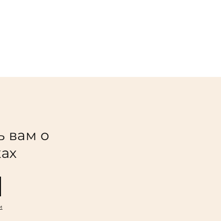
ь вам о
ках
и