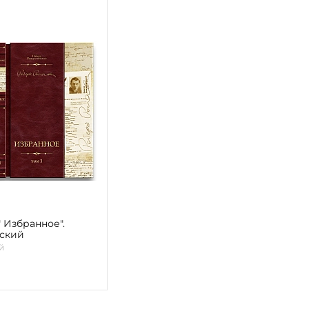
 Избранное".
ский
й