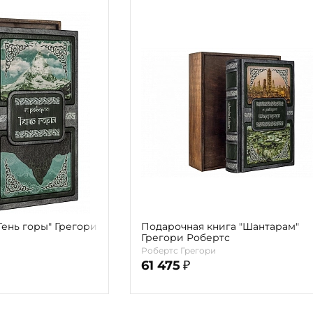
Тень горы" Грегори
Подарочная книга "Шантарам"
Грегори Робертс
Робертс Грегори
61 475
₽