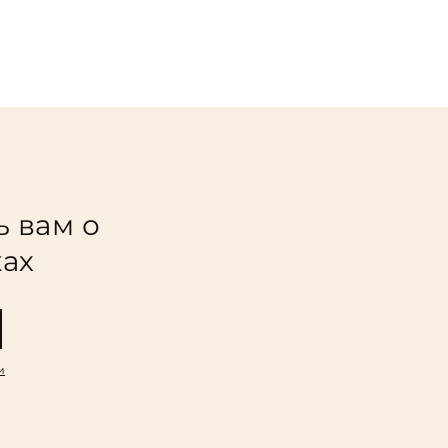
ь вам о
ках
и