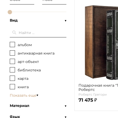
Вид
альбом
антикварная книга
арт-объект
библиотека
карта
Подарочная книга "
книга
Робертс
Робертс Грегори
Показать еще
71 475
₽
Материал
Язык