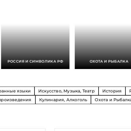
Религия
Спорт и Хобби
на
Путешествия и
Сказки. Басни. Фольклор
открытия
Тайные сообще
ры к
мистика, эзот
Словари. Энциклопедии
Религия
 Рыбалка
Транспорт
оль
Репринты
Экономика и 
Россия и Символика РФ
Энциклопедии
Сатира и Юмор
Словари
и
РОССИЯ И СИМВОЛИКА РФ
ОХОТА И РЫБАЛКА
ка
ранные языки
Искусство, Музыка, Театр
История
произведения
Кулинария, Алкоголь
Охота и Рыбалк