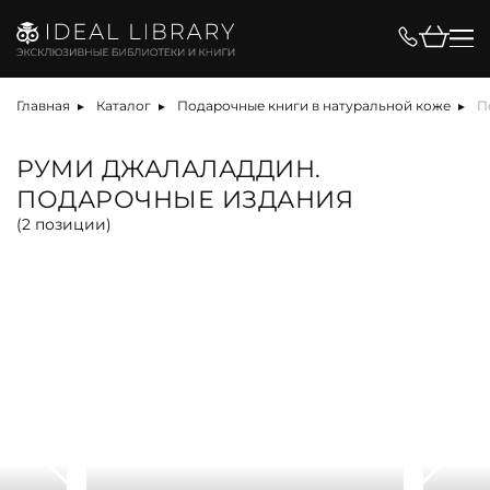
Цена, ₽
Главная
Каталог
Подарочные книги в натуральной коже
П
РУМИ ДЖАЛАЛАДДИН.
ПОДАРОЧНЫЕ ИЗДАНИЯ
Вид
(
2
позиции)
альбом
антикварная книга
арт-объект
библиотека
карта