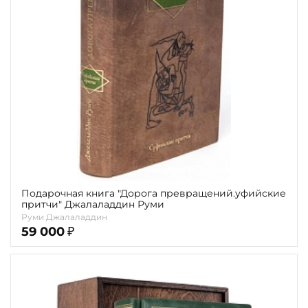
Повод
Религия
Теги
Переплёт
Наличие
Подарочная книга "Дорога превращений.уфийские
притчи" Джалаладдин Руми
Руми Джалаладдин
59 000
₽