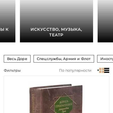
книга
Показать еще
Материал
Е
Ы К
ИСКУССТВО, МУЗЫКА,
Язык
ТЕАТР
Техника
Автор
Весь Доре
Спецслужбы, Армия и Флот
Иност
Обрез
Фильтры
По популярности
Тиснение
Цвет
Пол и возраст
Кому