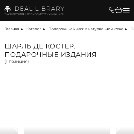
Цена, ₽
Главная
Каталог
Подарочные книги в натуральной коже
П
ШАРЛЬ ДЕ КОСТЕР.
ПОДАРОЧНЫЕ ИЗДАНИЯ
Вид
(
1
позиция)
альбом
антикварная книга
арт-объект
библиотека
карта