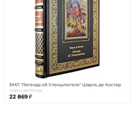
Повод
Религия
Теги
Переплёт
Наличие
БМЛ "Легенда об Уленшпигеле" Шарль де Костер
Шарль де Костер
22 869
₽