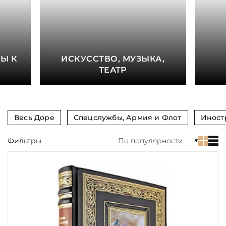
книга
Показать еще
Материал
Е
Ы К
ИСКУССТВО, МУЗЫКА,
Язык
ТЕАТР
Техника
Автор
Весь Доре
Спецслужбы, Армия и Флот
Иност
Обрез
Фильтры
По популярности
Тиснение
Цвет
Пол и возраст
Кому