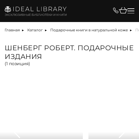
Цена, ₽
Главная
Каталог
Подарочные книги в натуральной коже
П
ШЕНБЕРГ РОБЕРТ. ПОДАРОЧНЫЕ
ИЗДАНИЯ
Вид
(
1
позиция)
альбом
антикварная книга
арт-объект
библиотека
карта