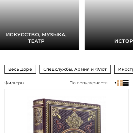
книга
Показать еще
Материал
ИСКУССТВО, МУЗЫКА,
Язык
ТЕАТР
ИСТО
Техника
Автор
Весь Доре
Спецслужбы, Армия и Флот
Иност
Обрез
Фильтры
По популярности
Тиснение
Цвет
Пол и возраст
Кому