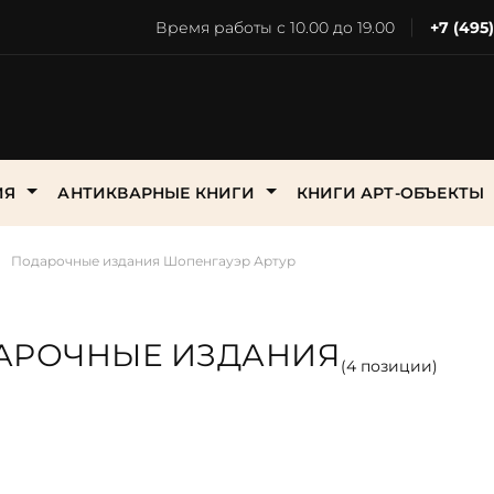
Время работы с 10.00 до 19.00
+7 (495
ИЯ
АНТИКВАРНЫЕ КНИГИ
КНИГИ АРТ-ОБЪЕКТЫ
Подарочные издания Шопенгауэр Артур
вод
,
атура
е и растения
Оружие
Искусство, театр,
Политика и дипломатия
Семья и Дом
Путешествие 
живопись
открытия
ДАРОЧНЫЕ ИЗДАНИЯ
день рождения
ки и
во
Охота и Рыбалка
Поэзия
Сказки, Детска
(
4
позиции)
Исторические
литература
Русская и зар
новый год
 и культура
Политика и Дипломатия
Прижизненные издания
классика
ьных
Охота
Современная 
 рождество
рные
Приключения и
Проза
Русская класс
фантастика
Приключения и
Спецслужбы, 
свадьбу
уроведение,
Промышленность и техни
 особо
ика
фантастика
Флот
Собрания соч
стика
Промышленность
 юбилей