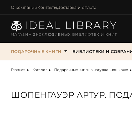
О компании
Контакты
Доставка и оплата
ПОДАРОЧНЫЕ КНИГИ
БИБЛИОТЕКИ И СОБРАН
Главная
Каталог
Подарочные книги в натуральной коже
Популярные
Кому
По
Архитектура.
Архитектура,
Антикварные биографии,
Скульптуры
Искусство, Музыка
Всемирная литер
Животны
Строительство. Дизайн
строительство
мемуары, великие личности
Театр
ШОПЕНГАУЭР АРТУР. ПО
Женщине
Бизнесмену
На 
Детские библиоте
Искусст
Афоризмы. Философия
Библиотека мировой
Антикварные книги Афоризмы.
История
собрания
Мужчине
Охотнику
На 
История
классики
Мудрые мысли
Бизнес. Власть
Классические
Жизнь замечател
Женщине на День
Учителю
На
Кулина
Бизнес и власть
Антикварные книги об
произведения
людей
рождения
Весь Доре
Финансисту
На 
архитектуре
Литерат
Военная история
Коллекционные и
Зарубежная класс
Женщине
Всемирная литература
журнали
Военному
На