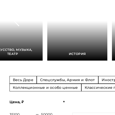
Антикварные книги про армию,
ценные
руководителю
флот, авиацию и спецслужбы
Города, Регионы, Страны
Медици
Врачу
Корпоративные
Мужчине на
Антикварные книги с
подарочные набо
Гостевые книги
Наука
юбилей
Железнодорожнику
автографами
новому году
Жизнь замечательных
Охота и
Мужчине
Нефтянику
Антикварные книги-альбомы
Кулинария, Алког
людей
руководителю
Рыболову
География. Путешествия. Города и
Медицина
Именные книги
страны
Спортсмену
Народы и страны
Иностранные языки
УССТВО, МУЗЫКА,
Государственные деятели
Строителю
Наука, технологи
ТЕАТР
ИСТОРИЯ
Чиновнику
Нефть и Энергети
Юристу
Весь Доре
Спецслужбы, Армия и Флот
Иност
Коллекционные и особо ценные
Классические 
Цена, ₽