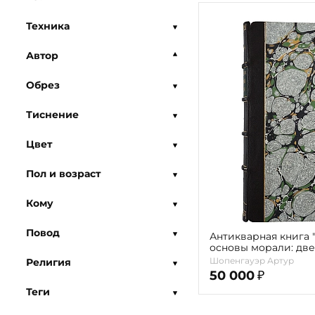
Техника
Автор
Обрез
Тиснение
Цвет
Пол и возраст
Кому
Повод
Антикварная книга 
основы морали: дв
проблемы этики" Шо
Шопенгауэр Артур
Религия
50 000
₽
Теги