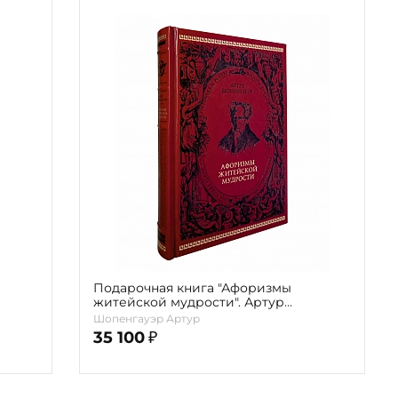
Подарочная книга "Афоризмы
житейской мудрости". Артур
Шопенгауэр (Бордовый)
Шопенгауэр Артур
35 100
₽