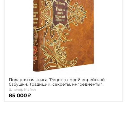
Повод
Религия
Теги
Переплёт
Наличие
Подарочная книга "Рецепты моей еврейской
бабушки. Традиции, секреты, ингредиенты"
Шпелер М.
Шпелер Майкл
85 000
₽