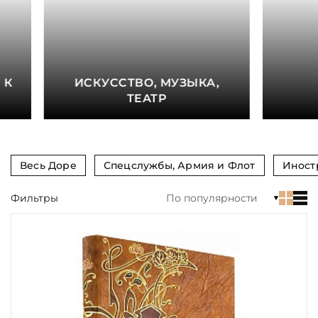
книга
Показать еще
Материал
 К
ИСКУССТВО, МУЗЫКА,
Язык
ТЕАТР
Техника
Автор
Весь Доре
Спецслужбы, Армия и Флот
Иност
Обрез
Фильтры
По популярности
Тиснение
Цвет
Пол и возраст
Кому