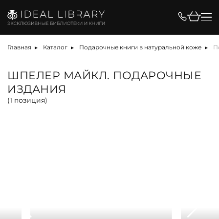
Цена, ₽
Главная
Каталог
Подарочные книги в натуральной коже
П
ШПЕЛЕР МАЙКЛ. ПОДАРОЧНЫЕ
ИЗДАНИЯ
Вид
(
1
позиция)
альбом
антикварная книга
арт-объект
библиотека
карта