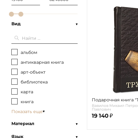
Вид
альбом
антикварная книга
арт-объект
библиотека
карта
Подарочная книга "
книга
Вавилов Михаил Петро
Павлович
Показать еще
19 140
₽
Материал
Язык