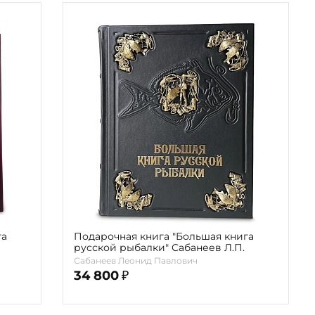
га
Подарочная книга "Большая книга
русской рыбалки" Сабанеев Л.П.
Сабанеев Леонид Павлович
34 800
₽