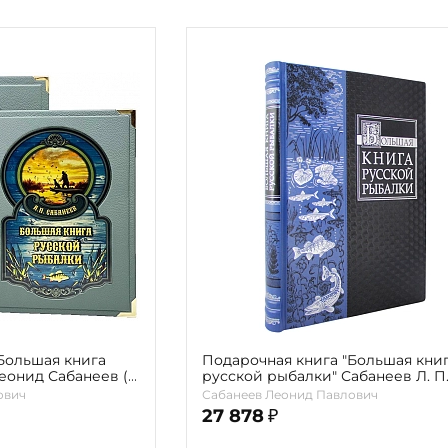
Большая книга
Подарочная книга "Большая кни
еонид Сабанеев (в
русской рыбалки" Сабанеев Л. П
ович
Сабанеев Леонид Павлович
27 878
₽