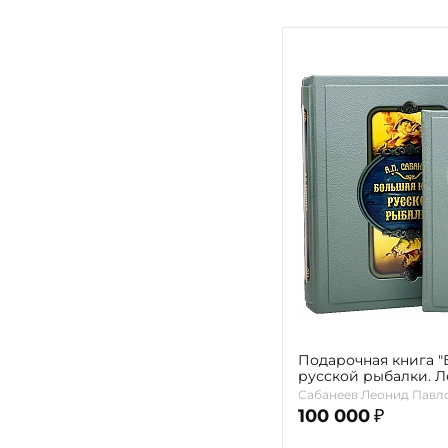
Подарочная книга "
русской рыбалки. Л
коробе)
Сабанеев Леонид Павл
100 000
₽