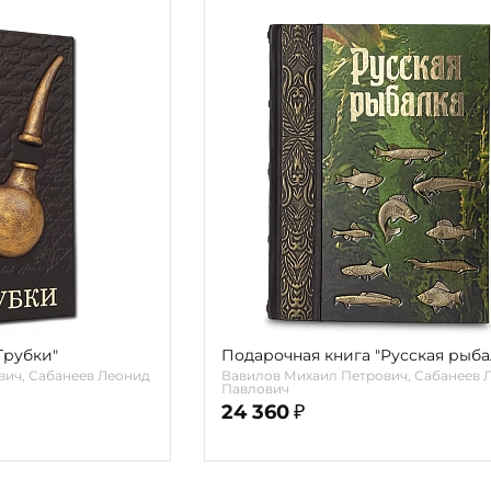
Трубки"
Подарочная книга "Русская рыба
вич, Сабанеев Леонид
Вавилов Михаил Петрович, Сабанеев 
Павлович
24 360
₽