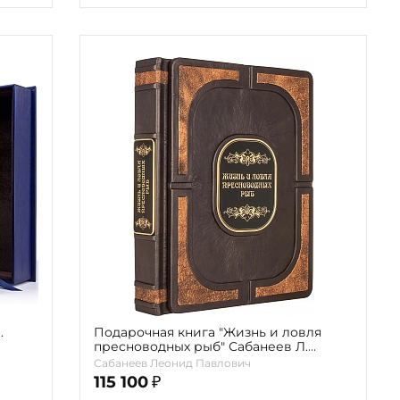
.
Подарочная книга "Жизнь и ловля
пресноводных рыб" Сабанеев Л.
(«Marrone»)
Сабанеев Леонид Павлович
115 100
₽