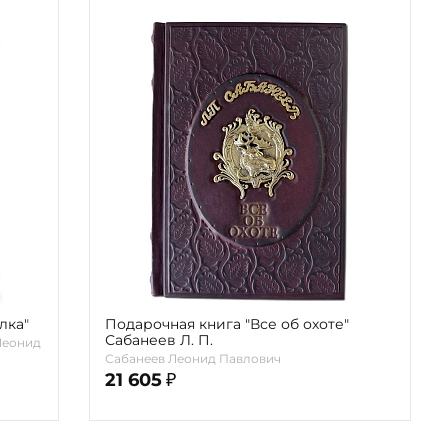
лка"
Подарочная книга "Все об охоте"
Сабанеев Л. П.
Леонид
Сабанеев Леонид Павлович
21 605
₽