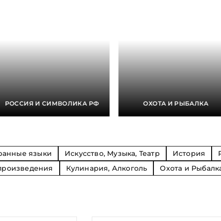
Религия
Спорт и Хобби
на
Путешествия и
Сказки. Басни. Фольклор
открытия
Тайные сообще
ры к
мистика, эзот
Словари. Энциклопедии
Религия
 Рыбалка
Транспорт
оль
Репринты
Экономика и 
Россия и Символика РФ
Энциклопедии
Сатира и Юмор
Словари
и
РОССИЯ И СИМВОЛИКА РФ
ОХОТА И РЫБАЛКА
ка
ранные языки
Искусство, Музыка, Театр
История
произведения
Кулинария, Алкоголь
Охота и Рыбалк