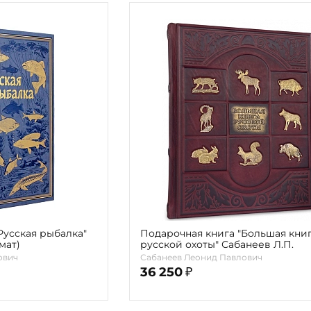
Русская рыбалка"
Подарочная книга "Большая кни
мат)
русской охоты" Сабанеев Л.П.
ович
Сабанеев Леонид Павлович
36 250
₽