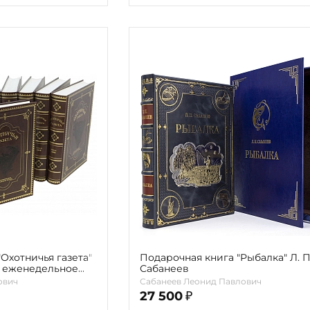
Охотничья газета"
Подарочная книга "Рыбалка" Л. П
 еженедельное
Сабанеев
Л. В. Сабанеева и
ович
Сабанеев Леонид Павлович
т. — Репринтное
27 500
₽
.