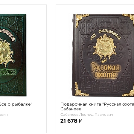
Все о рыбалке"
Подарочная книга "Русская охота
Сабанеев
ович
Сабанеев Леонид Павлович
21 678
₽