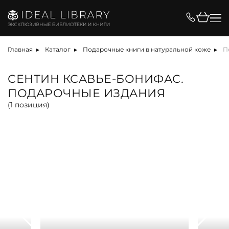
Цена, ₽
Главная
Каталог
Подарочные книги в натуральной коже
П
СЕНТИН КСАВЬЕ-БОНИФАС.
ПОДАРОЧНЫЕ ИЗДАНИЯ
Вид
(
1
позиция)
альбом
антикварная книга
арт-объект
библиотека
карта