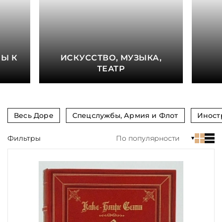
книга
Показать еще
Материал
Е
Ы К
ИСКУССТВО, МУЗЫКА,
Язык
ТЕАТР
Техника
Автор
Весь Доре
Спецслужбы, Армия и Флот
Иност
Обрез
Фильтры
По популярности
Тиснение
Цвет
Пол и возраст
Кому