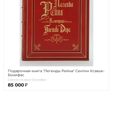
Повод
Религия
Теги
Переплёт
Наличие
Подарочная книга "Легенды Рейна" Сентин Ксавье-
Бонифас
Сентин Ксавье-Бонифас
85 000
₽