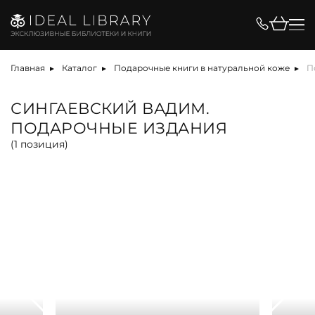
Цена, ₽
Главная
Каталог
Подарочные книги в натуральной коже
П
СИНГАЕВСКИЙ ВАДИМ.
ПОДАРОЧНЫЕ ИЗДАНИЯ
Вид
(
1
позиция)
альбом
антикварная книга
арт-объект
библиотека
карта