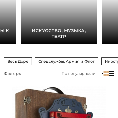
книга
Показать еще
Материал
Е
Ы К
ИСКУССТВО, МУЗЫКА,
Язык
ТЕАТР
Техника
Автор
Весь Доре
Спецслужбы, Армия и Флот
Иност
Обрез
Фильтры
По популярности
Тиснение
Цвет
Пол и возраст
Кому