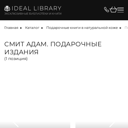
Цена, ₽
Главная
Каталог
Подарочные книги в натуральной коже
П
СМИТ АДАМ. ПОДАРОЧНЫЕ
ИЗДАНИЯ
Вид
(
1
позиция)
альбом
антикварная книга
арт-объект
библиотека
карта