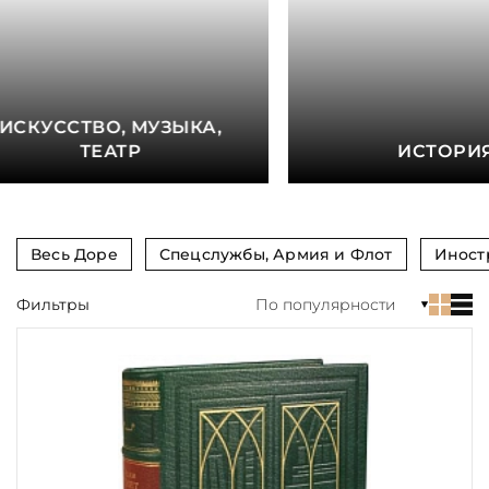
книга
Показать еще
Материал
ИСКУССТВО, МУЗЫКА,
Язык
ТЕАТР
ИСТОРИ
Техника
Автор
Весь Доре
Спецслужбы, Армия и Флот
Иност
Обрез
Фильтры
По популярности
Тиснение
Цвет
Пол и возраст
Кому