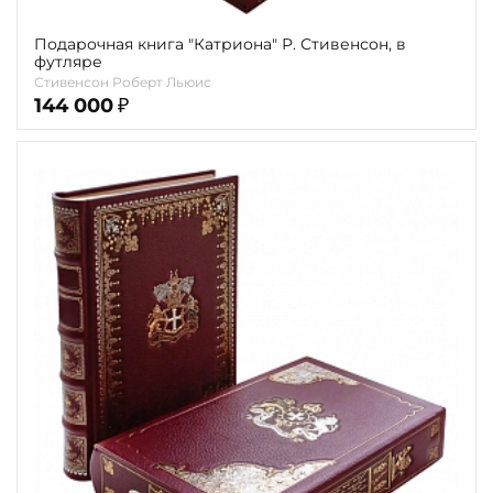
Подарочная книга "Катриона" Р. Стивенсон, в
футляре
Стивенсон Роберт Льюис
144 000
₽