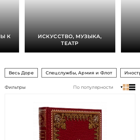
книга
Показать еще
Материал
Е
Ы К
ИСКУССТВО, МУЗЫКА,
Язык
ТЕАТР
Техника
Автор
Весь Доре
Спецслужбы, Армия и Флот
Иност
Обрез
Фильтры
По популярности
Тиснение
Цвет
Пол и возраст
Кому