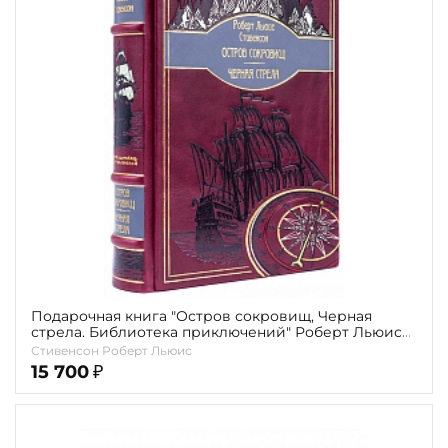
Подарочная книга "Остров сокровищ, Черная
стрела. Библиотека приключений" Роберт Льюис
Стивенсон
Стивенсон Роберт Льюис
15 700
₽