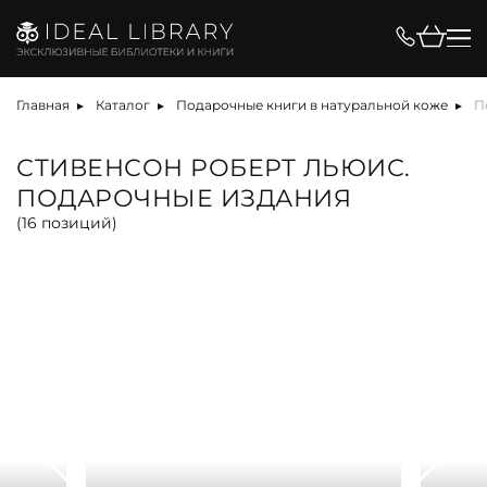
Цена, ₽
Главная
Каталог
Подарочные книги в натуральной коже
П
СТИВЕНСОН РОБЕРТ ЛЬЮИС.
ПОДАРОЧНЫЕ ИЗДАНИЯ
Вид
(
16
позиций)
альбом
антикварная книга
арт-объект
библиотека
карта