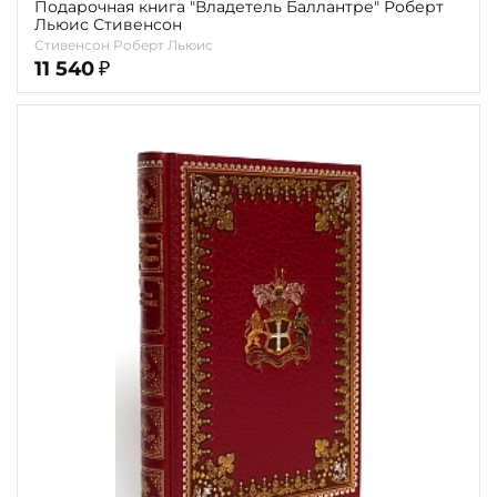
Подарочная книга "Владетель Баллантре" Роберт
Льюис Стивенсон
Стивенсон Роберт Льюис
11 540
₽