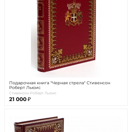
Повод
Религия
Теги
Переплёт
Наличие
Подарочная книга "Черная стрела" Стивенсон
Роберт Льюис
Стивенсон Роберт Льюис
21 000
₽