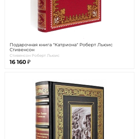
Подарочная книга "Катриона" Роберт Льюис
Стивенсон
Стивенсон Роберт Льюис
16 160
₽