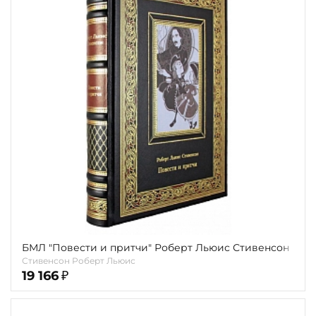
БМЛ "Повести и притчи" Роберт Льюис Стивенсон
Стивенсон Роберт Льюис
19 166
₽